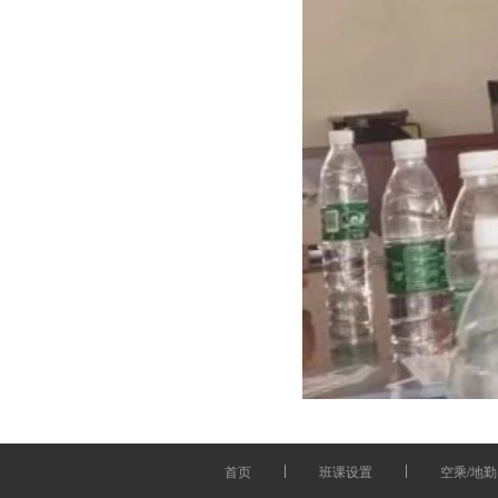
首页
班课设置
空乘/地勤