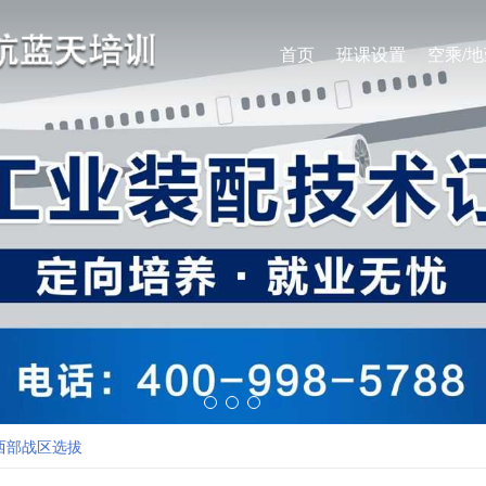
首页
班课设置
空乘/
年西部战区选拔