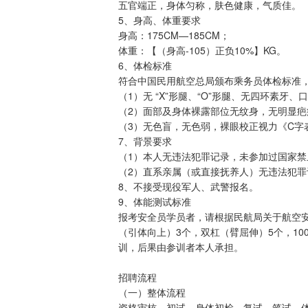
五官端正，身体匀称，肤色健康，气质佳。
5、身高、体重要求
身高：175CM—185CM；
体重：【（身高-105）正负10%】KG。
6、体检标准
符合中国民用航空总局颁布乘务员体检标准
（1）无 “X”形腿、“O”形腿、无四环素牙
（2）面部及身体裸露部位无纹身，无明显
（3）无色盲，无色弱，裸眼校正视力《C字
7、背景要求
（1）本人无违法犯罪记录，未参加过国家禁
（2）直系亲属（或直接抚养人）无违法犯
8、不接受现役军人、武警报名。
9、体能测试标准
报考安全员学员者，请根据民航局关于航空安
（引体向上）3个，双杠（臂屈伸）5个，10
训，后果由参训者本人承担。
招聘流程
（一）整体流程
资格审核—初试—身体初检—复试—笔试—