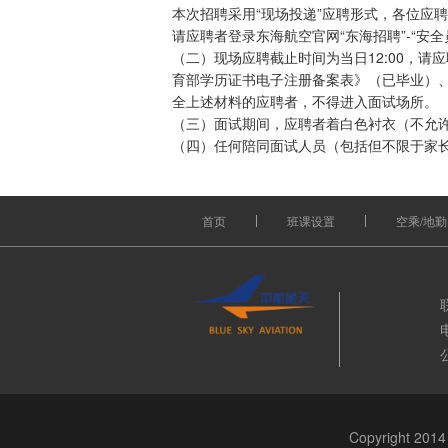
本次招聘采用“现场投递”应聘形式，各位应
请应聘者登录东海航空官网“东海招聘”-“安
（二）现场应聘截止时间为当日12:00，
育部学历证书电子注册备案表》（已毕业）
全上述材料的应聘者，不得进入面试场所。
（三）面试期间，应聘者着白色衬衣（不允
（四）任何陪同面试人员（包括但不限于家
首页
班课设置
空乘/地勤
Copyright 2