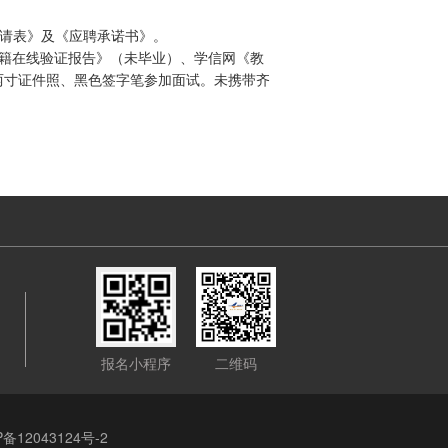
申请表》及《应聘承诺书》。
学籍在线验证报告》（未毕业）、学信网《教
两寸证件照、黑色签字笔参加面试。未携带齐
报名小程序
二维码
P备12043124号-2