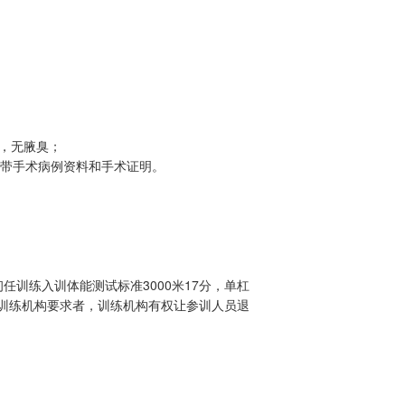
，无腋臭；
携带手术病例资料和手术证明。
训练入训体能测试标准3000米17分，单杠
达到训练机构要求者，训练机构有权让参训人员退