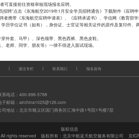
聘者可直接前往资格审核现场报名应聘。
全员招聘”点击《东海航空2019年1月安全学员招聘通告》下载附件《应聘
请应聘者携带《东海航空应聘申请表》、《应聘承诺书》、学信网《教育部
、学历学位证书（如有），身份证、士官证等相关证件的原件及复印件、
许穿外套、马甲）、深色领带、黑色西裤、黑色皮鞋。
长、老师、同学、朋友等）一律不得进入面试现场。
退伍专栏
联系我们
报名咨询
联系电话：400-998-5788
电子邮箱：airchina1025@126.com
公司地址：北京市顺义区国门商务区汇海中路1号院1号楼7层
版权信息
014 All rights reserved 版权所有：北京中航蓝天航空服务有限公司
京IC