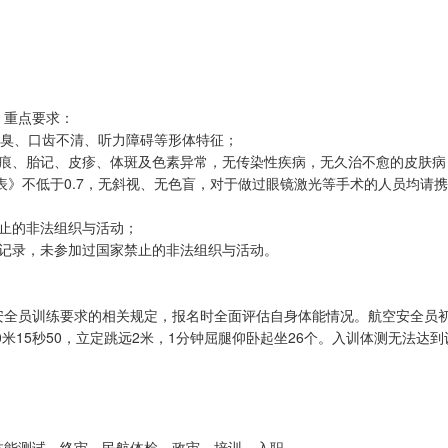
，重点要求：
、口臭、口齿不清、听力障碍等形体特征；
疤痕、胎记、皮疹、体斑及色素异常，无传染性疾病，无久治不愈的皮肤病
表》不低于0.7，无斜视、无色盲，对于做过眼镜激光等手术的人员均请
止的非法组织与活动；
罪记录，未参加过国家禁止的非法组织与活动。
全员训练要求的相关规定，报名时全面评估自身体能情况。航空安全员初任
0米15秒50，立定跳远2米，1分钟屈腿仰卧起坐26个。入训体测无法
体能测试—终审—民航体检—政审—培训—入职。