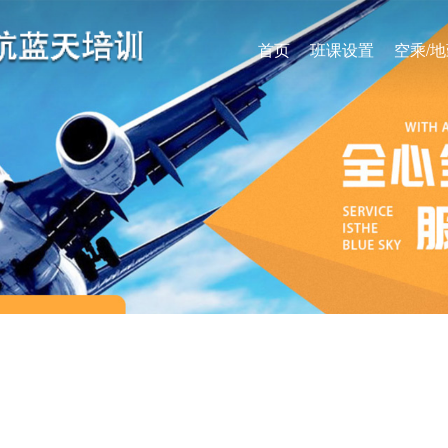
首页
班课设置
空乘/